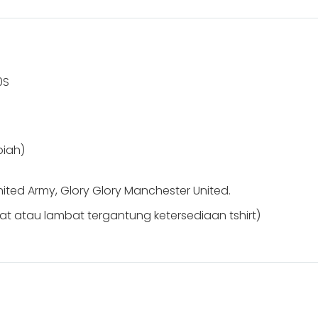
0S
piah)
ted Army, Glory Glory Manchester United.
pat atau lambat tergantung ketersediaan tshirt)