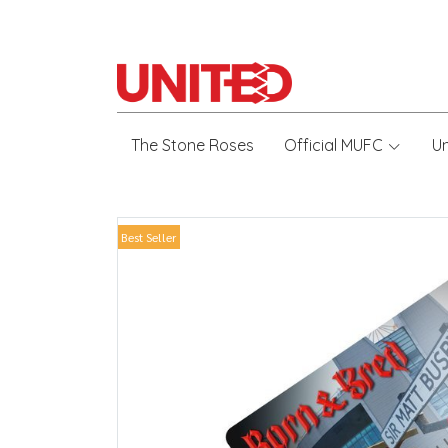
The Stone Roses
Official MUFC
U
Best Seller