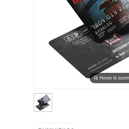
⚲
Hover to zoo