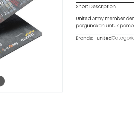
Short Description
United Army member den
pergunakan untuk pem
Categorie
Brands:
united
m