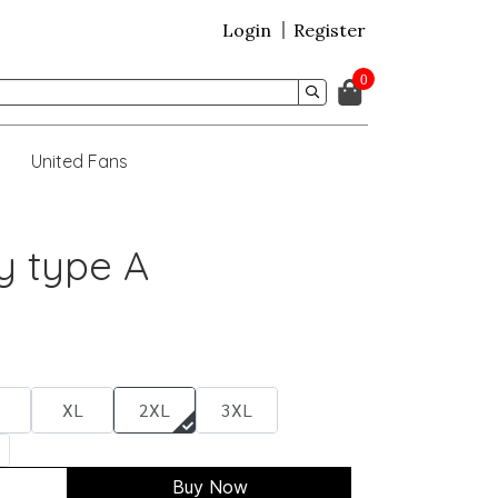
Login
Register
0
United Fans
y type A
XL
2XL
3XL
Buy Now