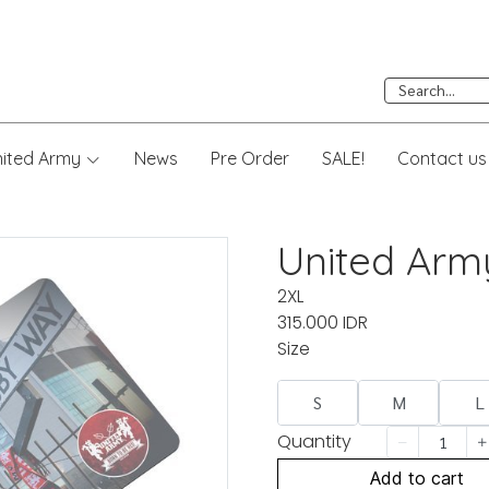
nited Army
News
Pre Order
SALE!
Contact us
United Arm
2XL
315.000 IDR
Size
S
M
L
Quantity
Add to cart