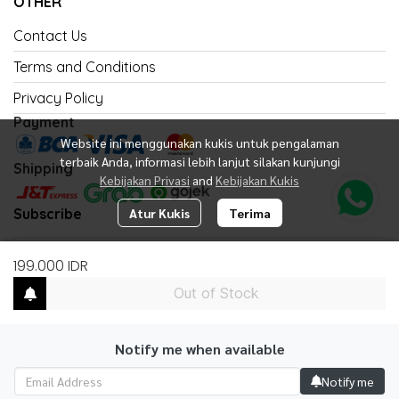
OTHER
Contact Us
Terms and Conditions
Privacy Policy
Payment
Website ini menggunakan kukis untuk pengalaman
terbaik Anda, informasi lebih lanjut silakan kunjungi
Shipping
Kebijakan Privasi
and
Kebijakan Kukis
Subscribe
Atur Kukis
Terima
199.000 IDR
Out of Stock
Subscribe
Notify me when available
Notify me
Copyright 2026 | All Rights Reserved | Powered by United Fan Shop
Indonesia