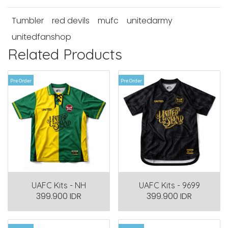
Tumbler
red devils
mufc
unitedarmy
unitedfanshop
Related Products
Pre Order
Pre Order
UAFC Kits - NH
UAFC Kits - 9699
399.900 IDR
399.900 IDR