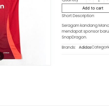
Add to cart
Short Description
Seragam kandang Manch
mendapat sponsor baru u
SnapDragon.
Categori
Brands:
Adidas
m