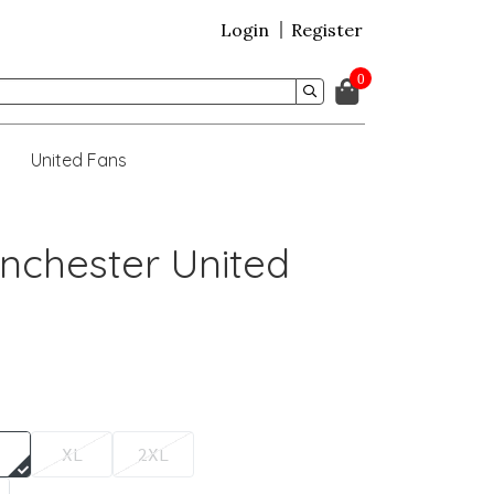
Login
Register
0
United Fans
nchester United
XL
2XL