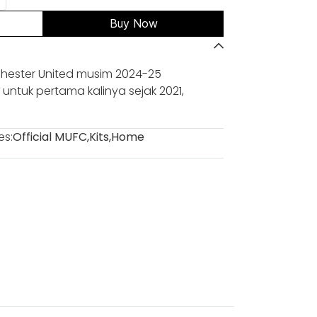
Buy Now
ester United musim 2024-25
ntuk pertama kalinya sejak 2021,
es:
Official MUFC
,
Kits
,
Home