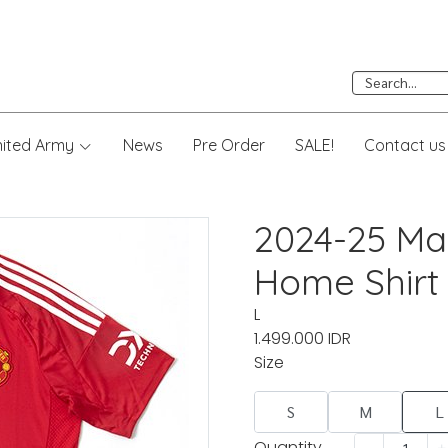
nited Army
News
Pre Order
SALE!
Contact us
2024-25 Ma
Home Shirt
L
1.499.000 IDR
Size
S
M
L
Quantity