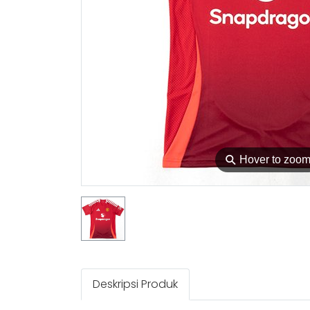
⚲
Hover to zoo
Deskripsi Produk