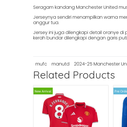
Seragam kandang Manchester United musi
Jerseynya sendiri menampilkan warna mer
anggur tua.
Jersey ini juga dilengkapi detail oranye d
kerah bundar dilengkapi dengan garis puti
mufc
manutd
2024-25 Manchester Uni
Related Products
New Arrival
Pre Orde