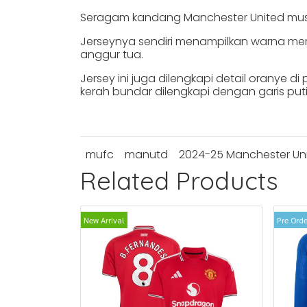
Seragam kandang Manchester United musi
Jerseynya sendiri menampilkan warna mer
anggur tua.
Jersey ini juga dilengkapi detail oranye d
kerah bundar dilengkapi dengan garis puti
mufc
manutd
2024-25 Manchester Uni
Related Products
New Arrival
Pre Orde