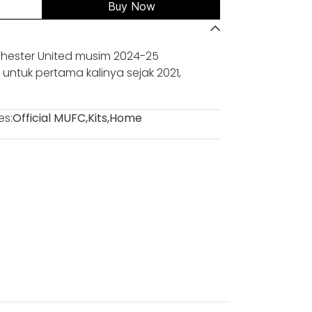
Buy Now
ester United musim 2024-25
ntuk pertama kalinya sejak 2021,
es:
Official MUFC
,
Kits
,
Home