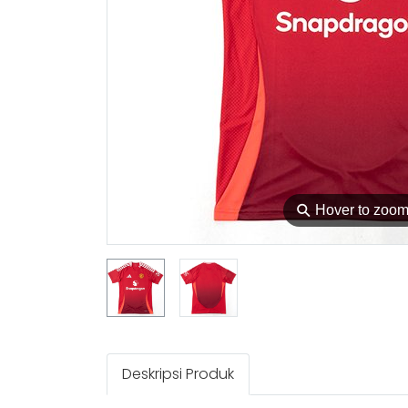
⚲
Hover to zoo
Deskripsi Produk