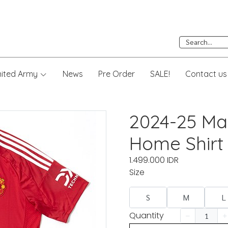
nited Army
News
Pre Order
SALE!
Contact us
2024-25 Ma
Home Shirt
1.499.000 IDR
Size
S
M
L
Quantity