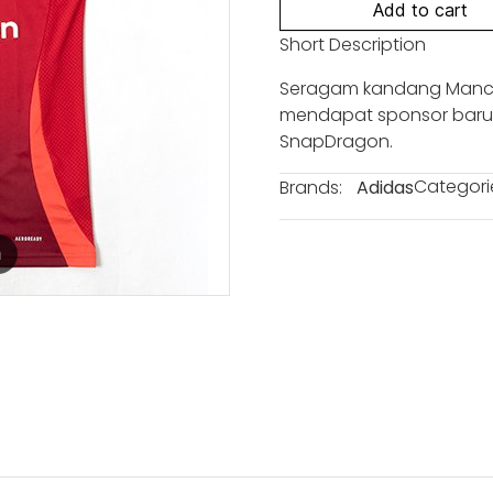
Add to cart
Short Description
Seragam kandang Manch
mendapat sponsor baru u
SnapDragon.
Categori
Brands:
Adidas
m