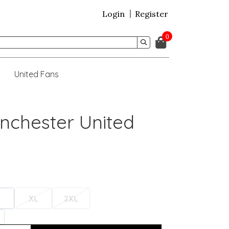
Login
Register
0
United Fans
nchester United
XL
2XL