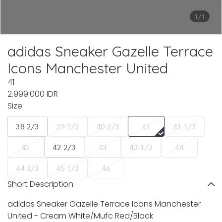
1/1
adidas Sneaker Gazelle Terrace
Icons Manchester United
41
2.999.000 IDR
Size
38 2/3
39 1/3
40 2/3
41
41 1/3
42
42 2/3
43
43 1/3
44
44 2/3
45 1/3
46
Short Description
adidas Sneaker Gazelle Terrace Icons Manchester
United - Cream White/Mufc Red/Black