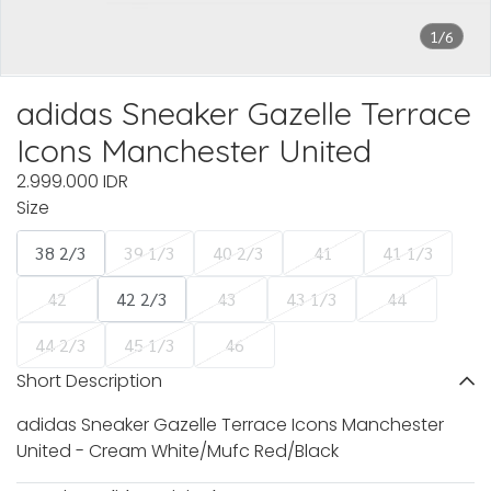
1/6
adidas Sneaker Gazelle Terrace
Icons Manchester United
2.999.000 IDR
Size
38 2/3
39 1/3
40 2/3
41
41 1/3
42
42 2/3
43
43 1/3
44
44 2/3
45 1/3
46
Short Description
adidas Sneaker Gazelle Terrace Icons Manchester
United - Cream White/Mufc Red/Black