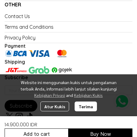
OTHER
Contact Us
Terms and Conditions
Privacy Policy
Payment
Shipping
Subscribe
Website ini menggunakan kukis untuk pengalaman
terbaik Anda, informasi lebih lanjut silakan kunjungi
Kebijakan Privasi
and
Kebijakan Kukis
Subscribe
Atur Kukis
Terima
14.900.000 IDR
Add to cart
Buy Now
Copyright 2026 | All Rights Reserved | Powered by United Fan Shop