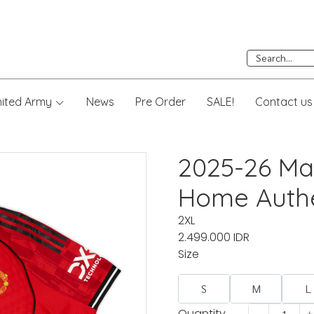
nited Army
News
Pre Order
SALE!
Contact us
2025-26 Ma
Home Authe
2XL
2.499.000 IDR
Size
S
M
L
Quantity