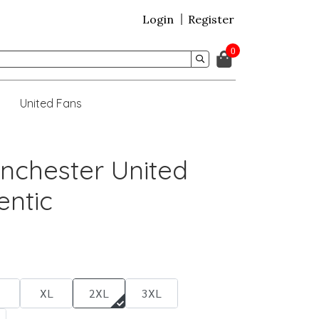
Login
Register
0
United Fans
nchester United
ntic
XL
2XL
3XL