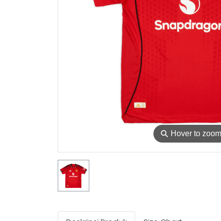
⚲
Hover to zoo