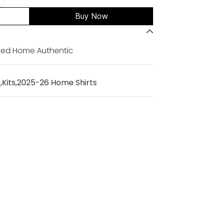
Buy Now
ted Home Authentic
C
,
Kits
,
2025-26 Home Shirts