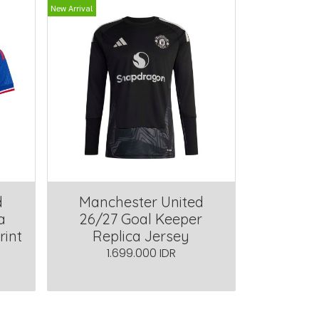
New Arrival
d
Manchester United
a
26/27 Goal Keeper
rint
Replica Jersey
1.699.000 IDR