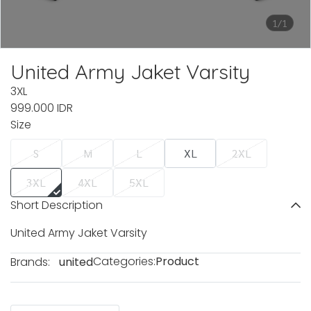
1/1
United Army Jaket Varsity
3XL
999.000 IDR
Size
S
M
L
XL
2XL
3XL
4XL
5XL
Short Description
United Army Jaket Varsity
Categories:
Product
Brands:
united