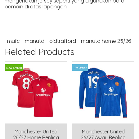
mengenakan jersey seperti yang digunakan para
pemain di atas lapangan.
mufc
manutd
oldtrafford
manutd home 25/26
Related Products
New Arrival
Pre Order
Manchester United
Manchester United
26/27 Home Replica
26/27 Away Replica