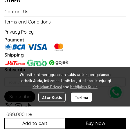
OTHER
Contact Us
Terms and Conditions
Privacy Policy
Payment
Shipping
Subscribe
Website ini menggunakan kukis untuk pengalaman
terbaik Anda, informasi lebih lanjut silakan kunjungi
Kebijakan Privasi
and
Kebijakan Kukis
Subscribe
Atur Kukis
Terima
1.699.000 IDR
Add to cart
Buy Now
Copyright 2026 | All Rights Reserved | Powered by United Fan Shop
Indonesia