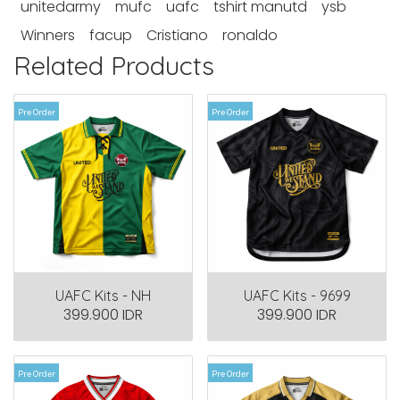
unitedarmy
mufc
uafc
tshirt manutd
ysb
Winners
facup
Cristiano
ronaldo
Related Products
Pre Order
Pre Order
UAFC Kits - NH
UAFC Kits - 9699
399.900 IDR
399.900 IDR
Pre Order
Pre Order