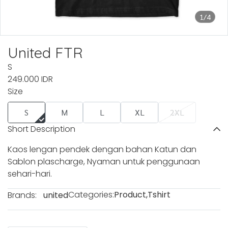
1/4
United FTR
S
249.000 IDR
Size
S
M
L
XL
2XL
Short Description
Kaos lengan pendek dengan bahan Katun dan
Sablon plascharge, Nyaman untuk penggunaan
sehari-hari.
Categories:
Product
,
Tshirt
Brands:
united