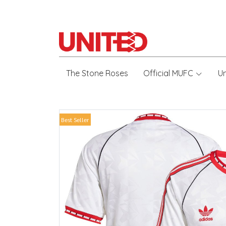
The Stone Roses
Official MUFC
U
Best Seller