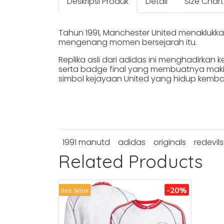
Deskripsi Produk
Detail
Size Chart
Tahun 1991, Manchester United menaklukka
mengenang momen bersejarah itu.
Replika asli dari adidas ini menghadirkan 
serta badge final yang membuatnya makin i
simbol kejayaan United yang hidup kembal
1991 manutd
adidas
originals
redevil
Related Products
-20%
Best Seller