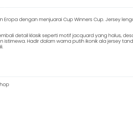
n Eropa dengan menjuarai Cup Winners Cup. Jersey lenga
kembali detail klasik seperti motif jacquard yang halus, d
stimewa. Hadir dalam warna putih ikonik ala jersey tanda
i.
shop