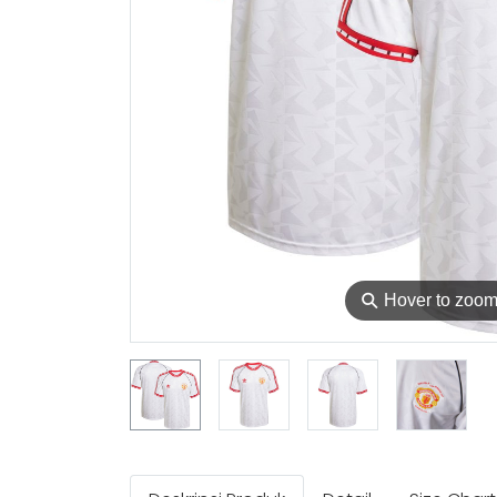
⚲
Hover to zoo