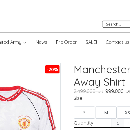
nited Army
News
Pre Order
SALE!
Contact us
Manchester
-20%
Away Shirt
2.499.000 IDR
1.999.000 ID
Size
S
M
XS
Quantity