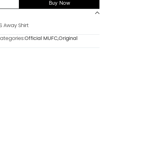
Buy Now
S Away Shirt
ategories:
Official MUFC
,
Original